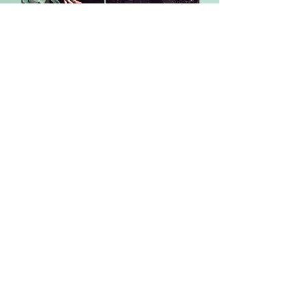
Association Productrice
Projets Solo :
Julien Destange
(dream folk)
Revecca
(chanson impressionniste)
Autres projets musicaux :
18.56
(Spectacle Musical SF)
Leoin Rua
(musique
irlandaise)