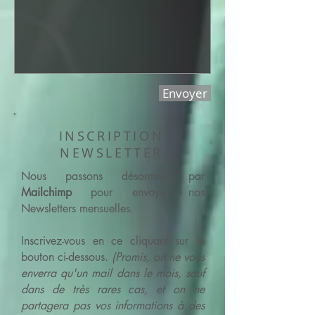
Envoyer
INSCRIPTION
NEWSLETTER
Nous passons désormais par
Mailchimp
pour envoyer nos
Newsletters mensuelles.
Inscrivez-vous en ce cliquant sur le
bouton ci-dessous.
(Promis, on ne vous
enverra qu'un mail dans le mois, sauf
dans de très rares cas, et on ne
partagera pas vos informations à des