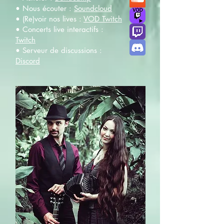
• Nous écouter :
Soundcloud
• (Re)voir nos lives :
VOD Twitch
• Concerts live interactifs :
Twitch
• Serveur de discussions :
Discord