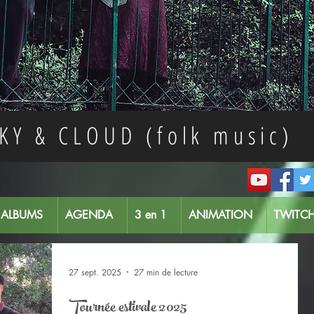
KY & CLOUD (folk music)
ALBUMS
AGENDA
3 en 1
ANIMATION
TWITC
27 sept. 2025
27 min de lecture
Tournée estivale 2025