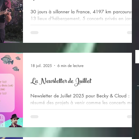
30 jours à sillonner la France, 4197 km parcourus,
13 lieux d'hébergement, 5 concerts privés en jardin
ou en salon, 20 spectateurs de Twitch rencontrés sur
les quelques 150 personnes parmi le public visité.
Rétrospective de cette riche tournée estivale 2025 !
18 juil. 2025
6 min de lecture
La Newsletter de Juillet
Newsletter de Juillet 2025 pour Becky & Cloud :
résumé des projets à venir comme les concerts mais
aussi on vous en dit plus sur la tournée estivale + les
avancées de Kaloënn + des livestreams spéciaux
encore !