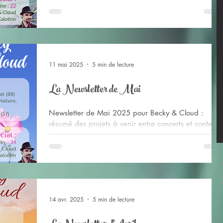
estivale qui se prépare + les temps forts de mai + et
la célébration de nos 6 ans sur Twitch !
11 mai 2025
5 min de lecture
La Newsletter de Mai
Newsletter de Mai 2025 pour Becky & Cloud :
résumé des projets à venir entre concerts et contenu
vidéo mais aussi du studio pour de futurs albums +
une tournée estivale qui se prépare + les temps forts
d'avril + nouveautés de notre site web + l'anniv de
Becky bientôt !
14 avr. 2025
5 min de lecture