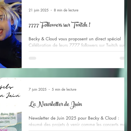
21 juin 2025
8 min de lecture
7777 Followers sur Twitch !
Becky & Cloud vous proposent un direct spécial
Célébration de leurs 7777 followers sur Twitch sur le
thème de Final Fantasy VII !
7 juin 2025
5 min de lecture
La Newsletter de Juin
Newsletter de Juin 2025 pour Becky & Cloud :
résumé des projets à venir comme les concerts mais
aussi du studio pour de futurs albums + une tournée