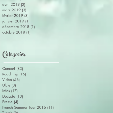
avril 2019
(2)
2 posts
mars 2019
(3)
3 posts
février 2019
(3)
3 posts
janvier 2019
(1)
1 post
décembre 2018
(1)
1 post
octobre 2018
(1)
1 post
Catégories
Concert
(83)
83 posts
Road Trip
(16)
16 posts
Vidéo
(56)
56 posts
Ulule
(3)
3 posts
Infos
(17)
17 posts
Decade
(13)
13 posts
Presse
(4)
4 posts
French Summer Tour 2016
(11)
11 posts
Twitch
(8)
8 posts