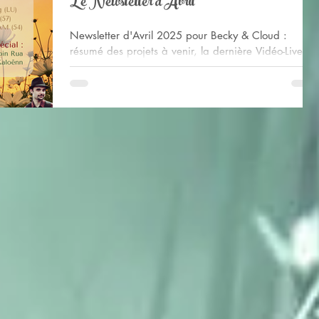
Le Newsletter d'Avril
Newsletter d'Avril 2025 pour Becky & Cloud :
résumé des projets à venir, la dernière Vidéo-Live
publiée, les temps forts de mars et des news de tous
nos autres chantiers : plusieurs albums à venir
notamment !