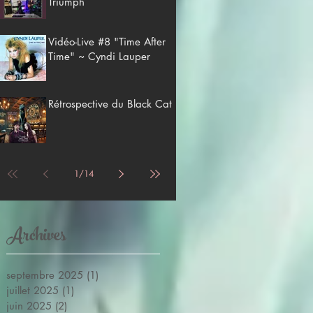
Triumph
Vidéo-Live #8 "Time After
Time" ~ Cyndi Lauper
Rétrospective du Black Cat
1
/
14
Archives
septembre 2025
(1)
1 post
juillet 2025
(1)
1 post
juin 2025
(2)
2 posts