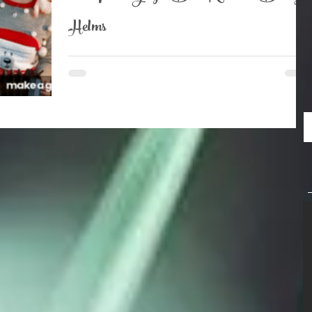
Helms
🔔 https://youtu.be/R_yJ4YcUM2c 🔔 Après le
succès de notre reprise de Louis Chedid l'année
dernière à la même période, difficile de...