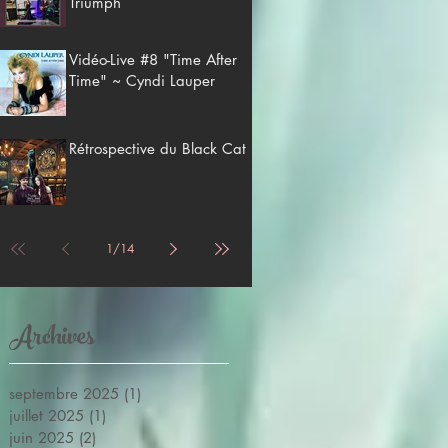
Triumph
Vidéo-Live #8 "Time After
Time" ~ Cyndi Lauper
Rétrospective du Black Cat
1
/
14
Archives
septembre 2025
(1)
1 post
juillet 2025
(1)
1 post
juin 2025
(2)
2 posts