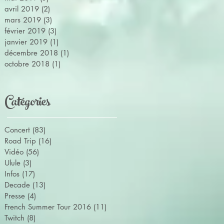
avril 2019
(2)
2 posts
mars 2019
(3)
3 posts
février 2019
(3)
3 posts
janvier 2019
(1)
1 post
décembre 2018
(1)
1 post
octobre 2018
(1)
1 post
Catégories
Concert
(83)
83 posts
Road Trip
(16)
16 posts
Vidéo
(56)
56 posts
Ulule
(3)
3 posts
Infos
(17)
17 posts
Decade
(13)
13 posts
Presse
(4)
4 posts
French Summer Tour 2016
(11)
11 posts
Twitch
(8)
8 posts