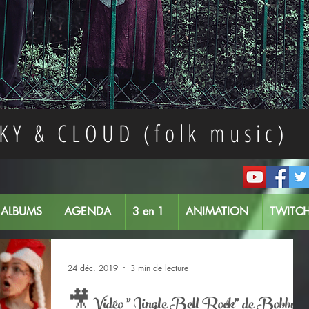
KY & CLOUD (folk music)
ALBUMS
AGENDA
3 en 1
ANIMATION
TWITC
24 déc. 2019
3 min de lecture
🎥 Vidéo "Jingle Bell Rock" de Bobby