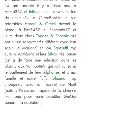
14 ans adopté il y a deux ans, à 
Adma357 et 
Intis
 qui chill devant le feu 
de cheminée, à CitronBoniste et ses 
adorables 
Hansel & Grete
l devant le 
piano, à Emi5457 et Phoeonix57 et 
leurs deux chats
 Topaze & Phoenix
 qui 
ont eu un rapport très différent avec leur 
sapin, à MarionK et son 
Pantoufff
 top 
cute, à AnthSand et leur
 Silvio
 très joueur 
(on a dû faire une sélection dans les 
plans), aux Vanhoutte's qui ont su saisir 
le bâillement de leur 
Alphonse
, et à ma 
famille et notre fluffy 
Ghizmo 
trop 
choupinou avec son bonnet de Noël 
(notons l'incursion rapide de la chienne 
Hermione pour venir embêter GuiGui 
pendant la captation). 