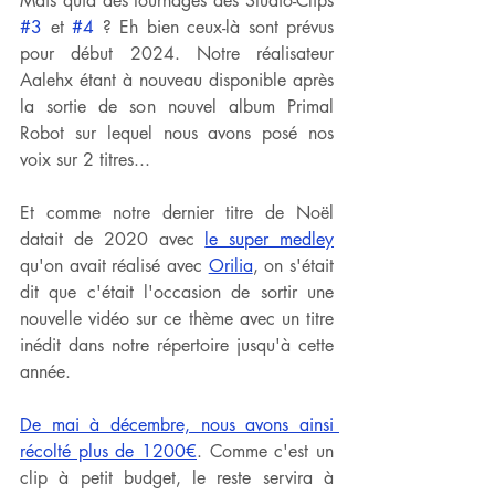
Mais quid des tournages des Studio-Clips 
#3
 et 
#4
 ? Eh bien ceux-là sont prévus 
pour début 2024. Notre réalisateur 
Aalehx étant à nouveau disponible après 
la sortie de son nouvel album Primal 
Robot sur lequel nous avons posé nos 
voix sur 2 titres... 
Et comme notre dernier titre de Noël 
datait de 2020 avec 
le super medley
qu'on avait réalisé avec 
Orilia
, on s'était 
dit que c'était l'occasion de sortir une 
nouvelle vidéo sur ce thème avec un titre 
inédit dans notre répertoire jusqu'à cette 
année.
De mai à décembre, nous avons ainsi 
récolté plus de 1200€
. Comme c'est un 
clip à petit budget, le reste servira à 