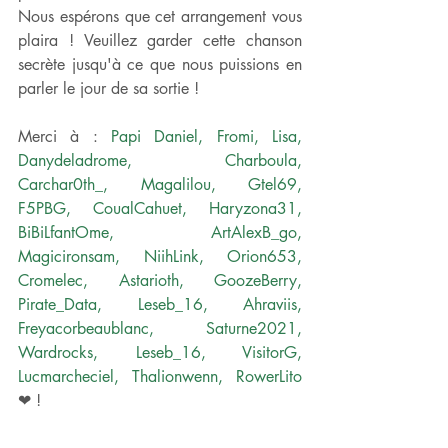
Nous espérons que cet arrangement vous 
plaira ! Veuillez garder cette chanson 
secrète jusqu'à ce que nous puissions en 
parler le jour de sa sortie !
Merci à : 
Papi Daniel, Fromi, Lisa, 
Danydeladrome, Charboula, 
Carchar0th_, Magalilou, Gtel69, 
F5PBG, CoualCahuet, Haryzona31, 
BiBiLfantOme, ArtAlexB_go, 
Magicironsam, NiihLink, Orion653, 
Cromelec, Astarioth, GoozeBerry, 
Pirate_Data, Leseb_16, Ahraviis, 
Freyacorbeaublanc, Saturne2021, 
Wardrocks, Leseb_16, VisitorG, 
Lucmarcheciel, Thalionwenn, RowerLito
❤ ! 