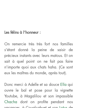
Les félins à l'honneur :
On remercie très très fort nos familles 
s'étant donné la peine de saisir de 
précieux instants avec leurs matous. Et on 
sait à quel point on ne fait pas faire 
n'importe quoi aux chats haha. (Ce sont 
eux les maîtres du monde, après tout). 
Donc merci à Adelle et sa douce 
Ella 
qui 
ouvre le bal et pose pour la vignette 
Youtube, à Magalilou et son impassible 
Chacha 
dont on profite pendant nos 
vacances
, à Coualcahuet et son 
Lotus
 de 