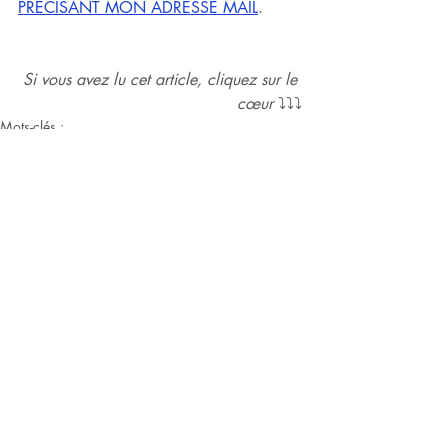
PRÉCISANT MON ADRESSE MAIL
.
Si vous avez lu cet article, cliquez sur le 
cœur 
⤵⤵⤵
Mots-clés :
Vidéo
Vidéo
Commentaires
Rédigez un commentaire...